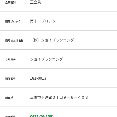
正会員
会員種別
第十一ブロック
所属ブロック
（株）ジョイプランニング
商号または名称
ジョイプランニング
フリガナ
181-0013
郵便番号
三鷹市下連雀３丁目９－６－４０８
所在地
0422-76-1591
電話番号