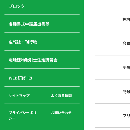
ジ
ニ
の
ブロック
宅
ャ
ュ
紹
建
ー
ー
介
免
経
各種書式申請届出書等
営
青年
年
入
塾
部
広報誌・刊行物
会
会
会
会・
費
者
ハ
レデ
の
宅地建物取引士法定講習会
ト
ィス
声
規
マ
部会
所
程
ー
WEB研修
集
「開
ク
ア
業」
東
ク
商
まで
京
サイトマップ
よくある質問
福
セ
の流
不
利
ス
れと
動
厚
費用
産
プライバシーポリ
お問い合わせ
フ
生
シー
関
連
入
広報