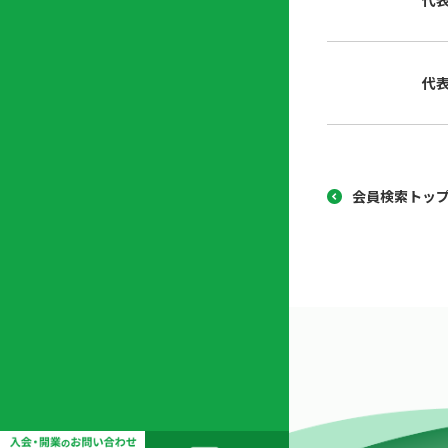
代
協
開
同
業
組
支
代
合
援
セ
ン
タ
ー
会員検索トッ
開
業
支
援
セ
ミ
ナ
ー