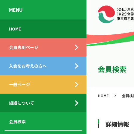
MENU
会
入
不
ご
HOME
員
会
動
挨
専
の
産
拶
会員専用ページ
用
メ
相
ペ
リ
談
組
ー
ッ
所
入会をお考えの方へ
織
会員検索
ジ
ト
概
ト
都
要
ッ
一般ページ
業
民
プ
務
公
HOME
会員検
デ
支
開
組織について
ィ
サ
援
セ
ス
ー
サ
ミ
ク
ビ
ー
ナ
会員検索
詳細情報
ロ
ス
ビ
ー
ー
メ
ス