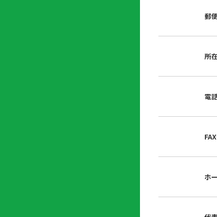
店
リ
会
誌・
郵
内
ン
申
刊行
掲
ク
請
物
示
書
物
類
所
プ
広
ダ
ラ
報
ウ
ハ
イ
活
ン
ト
バ
動
ロ
電
さ
シ
ー
ん
ー
ド
ツ
ポ
ー
リ
FA
ル
シ
入
ー
会
資
東
ホ
料
京
請
都
求
宅
建