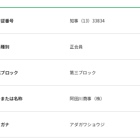
許証番号
知事（13）33834
員種別
正会員
属ブロック
第三ブロック
号または名称
阿田川商事（株）
リガナ
アダガワショウジ