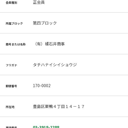
正会員
会員種別
第四ブロック
所属ブロック
（有）橘石井商事
商号または名称
タチハナイシイショウジ
フリガナ
170-0002
郵便番号
豊島区巣鴨４丁目１４－１７
所在地
03-3918-2288
電話番号