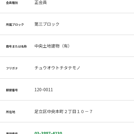
正会員
会員種別
第三ブロック
所属ブロック
中央土地建物（有）
商号または名称
チュウオウトチタテモノ
フリガナ
120-0011
郵便番号
足立区中央本町２丁目１０－７
所在地
03-3887-4230
電話番号