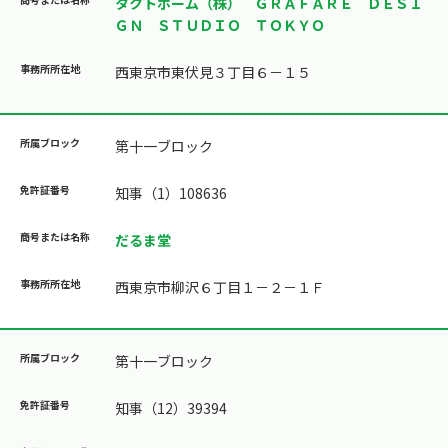
タクトホーム（株） ＧＲＡＦＡＲＥ ＤＥＳＩ
ＧＮ ＳＴＵＤＩＯ ＴＯＫＹＯ
西東京市東伏見３丁目６－１５
第十一ブロック
知事（1）108636
だるま堂
西東京市柳沢６丁目１－２－１Ｆ
第十一ブロック
知事（12）39394