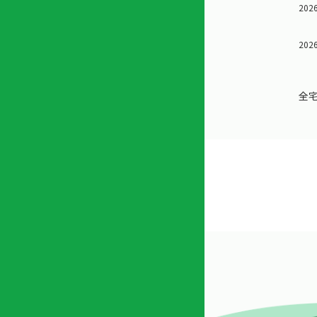
2026
店
リ
会
誌・
内
ン
申
刊行
掲
ク
請
物
2026
示
書
物
類
プ
広
ダ
全
ラ
報
ウ
ハ
イ
活
ン
ト
バ
動
ロ
さ
シ
ー
ん
ー
ド
ツ
ポ
ー
リ
ル
シ
入
ー
会
資
東
料
京
請
都
求
宅
建