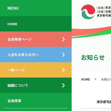
MENU
会
入
不
ご
HOME
員
会
動
挨
専
の
産
拶
会員専用ページ
用
メ
相
ペ
リ
談
組
ー
ッ
所
入会をお考えの方へ
織
お知らせ
ジ
ト
概
ト
都
要
ッ
一般ページ
業
民
プ
務
公
HOME
お知ら
デ
支
開
組織について
ィ
サ
援
セ
ス
ー
サ
ミ
ク
ビ
ー
ナ
会員検索
東京都宅
ロ
ス
ビ
ー
ー
メ
ス