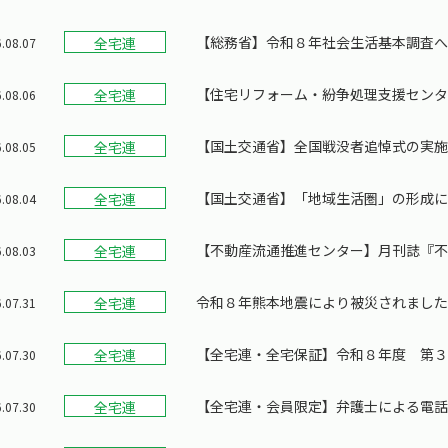
【総務省】令和８年社会生活基本調査
全宅連
.08.07
【住宅リフォーム・紛争処理支援セン
全宅連
.08.06
【国土交通省】全国戦没者追悼式の実
全宅連
.08.05
【国土交通省】「地域生活圏」の形成
全宅連
.08.04
【不動産流通推進センター】月刊誌『不動
全宅連
.08.03
ンサルに必要な3つの視点とは
令和８年熊本地震により被災されまし
全宅連
.07.31
【全宅連・全宅保証】令和８年度 第
全宅連
.07.30
【全宅連・会員限定】弁護士による電話
全宅連
.07.30