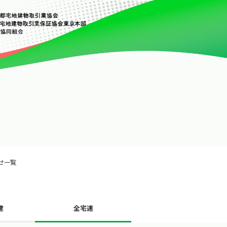
せ一覧
建
全宅連