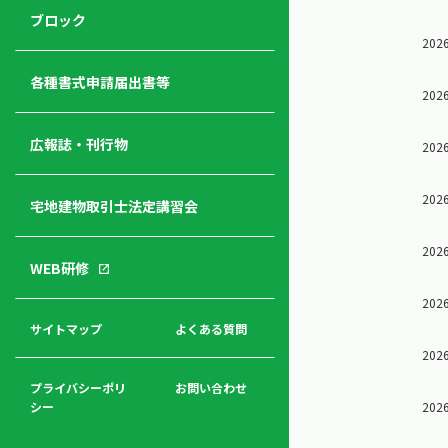
ジ
ニ
の
ブロック
宅
ャ
ュ
紹
2026
建
ー
ー
介
経
各種書式申請届出書等
2026
営
青年
年
入
塾
部
広報誌・刊行物
会
会
2026
会・
費
者
ハ
レデ
の
2026
宅地建物取引士法定講習会
ト
ィス
声
規
マ
部会
程
ー
2026
WEB研修
集
「開
ク
ア
業」
東
2026
ク
まで
京
サイトマップ
よくある質問
福
セ
の流
不
2026
利
ス
れと
動
厚
費用
産
プライバシーポリ
お問い合わせ
生
2026
シー
関
連
入
広報